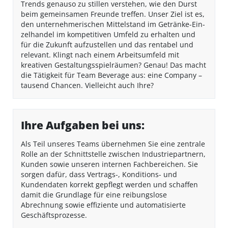
Trends genauso zu stillen verstehen, wie den Durst
beim gemeinsamen Freunde treffen. Unser Ziel ist es,
den un­ter­neh­me­ri­schen Mit­tel­stand im Ge­trän­ke-Ein­
zel­han­del im kompetitiven Umfeld zu er­hal­ten und
für die Zu­kunft auf­zu­stel­len und das rentabel und
relevant. Klingt nach einem Arbeitsumfeld mit
kreativen Gestaltungsspielräumen? Genau! Das macht
die Tätigkeit für Team Beverage aus: eine Company –
tausend Chancen. Vielleicht auch Ihre?
Ihre Aufgaben bei uns:
Als Teil unseres Teams übernehmen Sie eine zentrale
Rolle an der Schnittstelle zwischen Industriepartnern,
Kunden sowie unseren internen Fachbereichen. Sie
sorgen dafür, dass Vertrags-, Konditions- und
Kundendaten korrekt gepflegt werden und schaffen
damit die Grundlage für eine reibungslose
Abrechnung sowie effiziente und automatisierte
Geschäftsprozesse.