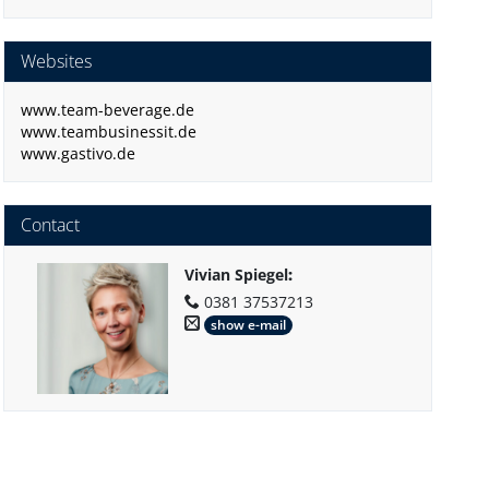
Websites
www.team-beverage.de
www.teambusinessit.de
www.gastivo.de
Contact
Vivian Spiegel
:
0381 37537213
show e-mail