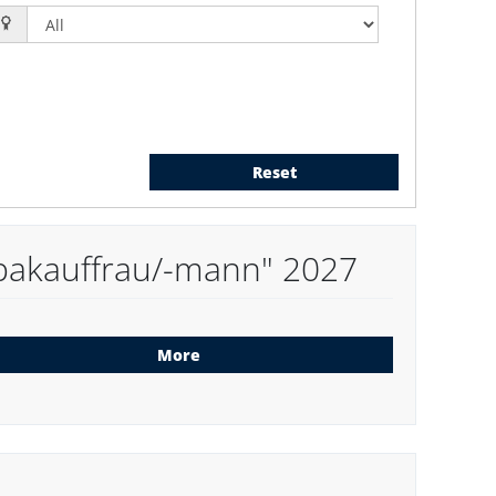
Reset
pakauffrau/-mann" 2027
More