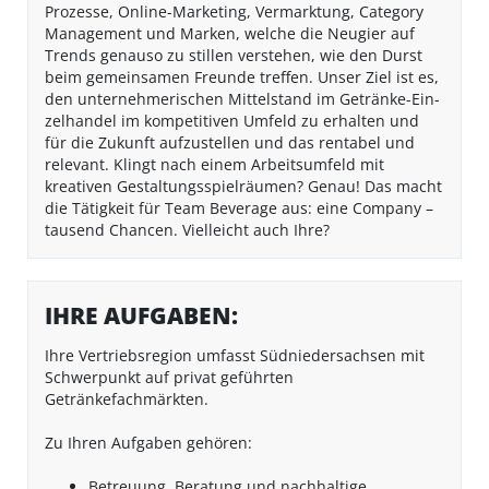
Prozesse, Online-Marketing, Vermarktung, Category
Management und Marken, welche die Neugier auf
Trends genauso zu stillen verstehen, wie den Durst
beim gemeinsamen Freunde treffen. Unser Ziel ist es,
den un­ter­neh­me­ri­schen Mit­tel­stand im Ge­trän­ke-Ein­
zel­han­del im kompetitiven Umfeld zu er­hal­ten und
für die Zu­kunft auf­zu­stel­len und das rentabel und
relevant. Klingt nach einem Arbeitsumfeld mit
kreativen Gestaltungsspielräumen? Genau! Das macht
die Tätigkeit für Team Beverage aus: eine Company –
tausend Chancen. Vielleicht auch Ihre?
IHRE AUFGABEN:
Ihre Vertriebsregion umfasst Südniedersachsen mit
Schwerpunkt auf privat geführten
Getränkefachmärkten.
Zu Ihren Aufgaben gehören:
Betreuung, Beratung und nachhaltige