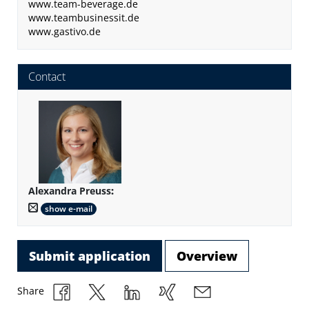
www.team-beverage.de
www.teambusinessit.de
www.gastivo.de
Contact
Alexandra Preuss
:
show e-mail
Submit application
Overview
Share